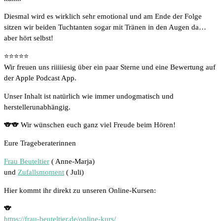
Diesmal wird es wirklich sehr emotional und am Ende der Folge
sitzen wir beiden Tuchtanten sogar mit Tränen in den Augen da…
aber hört selbst!
⭐️⭐️⭐️⭐️⭐️
Wir freuen uns riiiiiesig über ein paar Sterne und eine Bewertung auf
der Apple Podcast App.
Unser Inhalt ist natürlich wie immer undogmatisch und
herstellerunabhängig.
🐨🐨 Wir wünschen euch ganz viel Freude beim Hören!
Eure Trageberaterinnen
Frau Beuteltier
( Anne-Marja)
und
Zufallsmoment
( Juli)
Hier kommt ihr direkt zu unseren Online-Kursen:
🐨
https://frau-beuteltier.de/online-kurs/