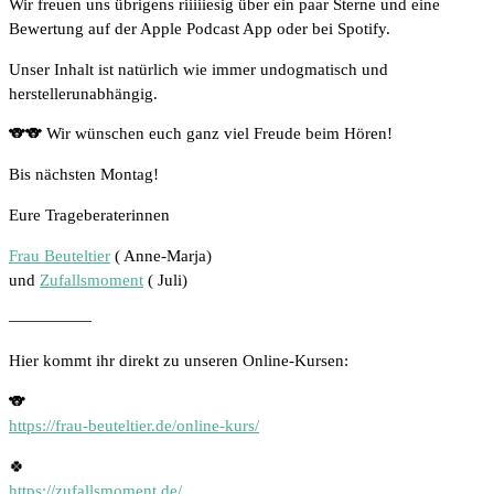
Wir freuen uns übrigens riiiiiesig über ein paar Sterne und eine
Bewertung auf der Apple Podcast App oder bei Spotify.
Unser Inhalt ist natürlich wie immer undogmatisch und
herstellerunabhängig.
🐨🐨 Wir wünschen euch ganz viel Freude beim Hören!
Bis nächsten Montag!
Eure Trageberaterinnen
Frau Beuteltier
( Anne-Marja)
und
Zufallsmoment
( Juli)
—————
Hier kommt ihr direkt zu unseren Online-Kursen:
🐨
https://frau-beuteltier.de/online-kurs/
🍀
https://zufallsmoment.de/