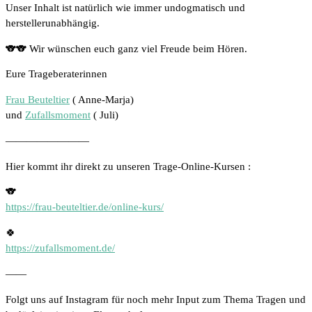
Unser Inhalt ist natürlich wie immer undogmatisch und
herstellerunabhängig.
🐨🐨 Wir wünschen euch ganz viel Freude beim Hören.
Eure Trageberaterinnen
Frau Beuteltier
( Anne-Marja)
und
Zufallsmoment
( Juli)
————————
Hier kommt ihr direkt zu unseren Trage-Online-Kursen :
🐨
https://frau-beuteltier.de/online-kurs/
🍀
https://zufallsmoment.de/
——
Folgt uns auf Instagram für noch mehr Input zum Thema Tragen und